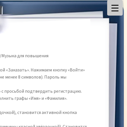
а/Музыка для повышения
ой «Заказать». Нажимаем кнопку «Войти»
не менее 8 символов). Пароль мы
 с просьбой подтвердить регистрацию.
олнить графы «Имя» и «Фамилия».
здочкой), становится активной кнопка
омечены красной звёздочкой). Становится