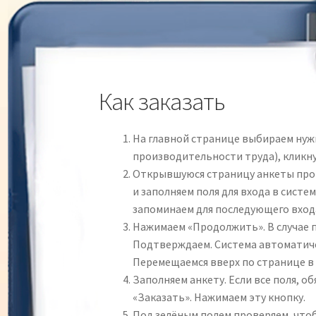
Как заказать
На главной странице выбираем нуж
производительности труда), кликну
Открывшуюся страницу анкеты прок
и заполняем поля для входа в сист
запоминаем для последующего входа
Нажимаем «Продолжить». В случае 
Подтверждаем. Система автоматичес
Перемещаемся вверх по странице в 
Заполняем анкету. Если все поля, 
«Заказать». Нажимаем эту кнопку.
Под зелёным полем проверяем, чтоб