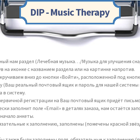
Перейти
Перейти
DIP - Music Therapy
к
к
навигации
содержимому
ный нам раздел (Лечебная музыка…/Музыка для улучшения сн
в на иконке с названием раздела или на картинке напротив.
ручиваем вниз до кнопки «Войти», расположенной под кнопк
ему (Ваш реальный почтовый ящик и пароль для нашей системы 
 в систему.
первичной регистрации на Ваш почтовый ящик придёт письмо
ки заполнит поле «Email» в деталях заказа, нам остаётся зап
начало анкеты.
обязательные к заполнению, заполнены (помечены красной звё
ы также были заполнены поля, обязательные к заполнению (п