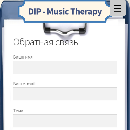
Перейти
Перейти
DIP - Music Therapy
к
к
навигации
содержимому
Обратная связь
Ваше имя
Ваш e-mail
Тема